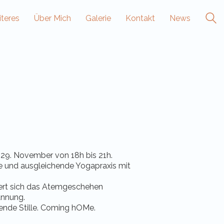
teres
Über Mich
Galerie
Kontakt
News
9. November von 18h bis 21h.
e und ausgleichende Yogapraxis mit
ert sich das Atemgeschehen
annung.
erende Stille. Coming hOMe.