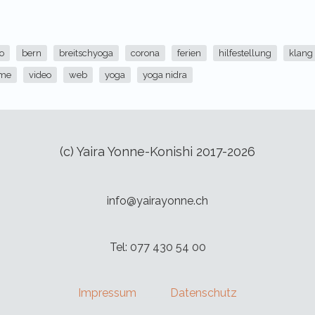
o
bern
breitschyoga
corona
ferien
hilfestellung
klang
mme
video
web
yoga
yoga nidra
(c) Yaira Yonne-Konishi 2017-2026
info@yairayonne.ch
Tel: 077 430 54 00
Impressum
______
Datenschutz