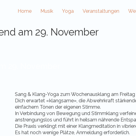
Home
Musik
Yoga
Veranstaltungen
Wei
end am 29. November
am 29. November
Sang & Klang-Yoga zum Wochenausklang am Freitag 2
Dich erwartet «klangsame», die Abwehrkraft stärkend
einfachem Tönen der eigenen Stimme.
In Verbindung von Bewegung und Stimmklang verfein
anstrengungslos und führt in heilsam nährende Entsp
Die Praxis verklingt mit einer Klangmeditation in vibri
Es hat noch wenige Plätze, Anmeldung erforderlich.