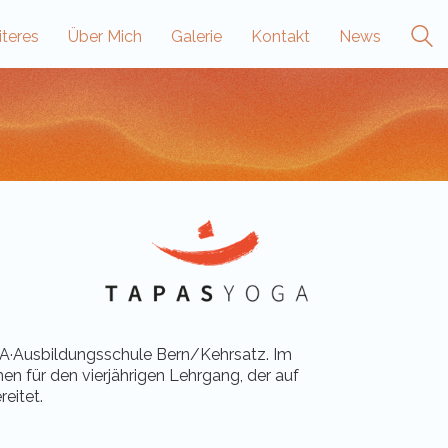
teres
Über Mich
Galerie
Kontakt
News
A·Ausbildungsschule Bern/Kehrsatz. Im
n für den vierjährigen Lehrgang, der auf
eitet.