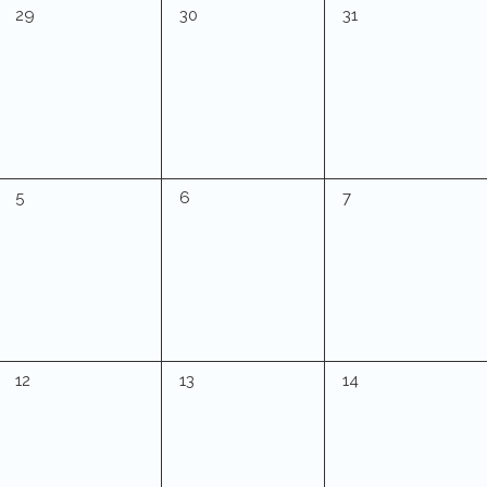
0
0
0
29
30
31
Veranstaltungen,
Veranstaltungen,
Veranstaltungen,
0
0
0
5
6
7
Veranstaltungen,
Veranstaltungen,
Veranstaltungen,
0
0
0
12
13
14
Veranstaltungen,
Veranstaltungen,
Veranstaltungen,