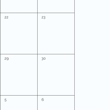
0
0
22
23
Veranstaltungen,
Veranstaltungen,
0
0
29
30
Veranstaltungen,
Veranstaltungen,
g,
0
0
5
6
Veranstaltungen,
Veranstaltungen,