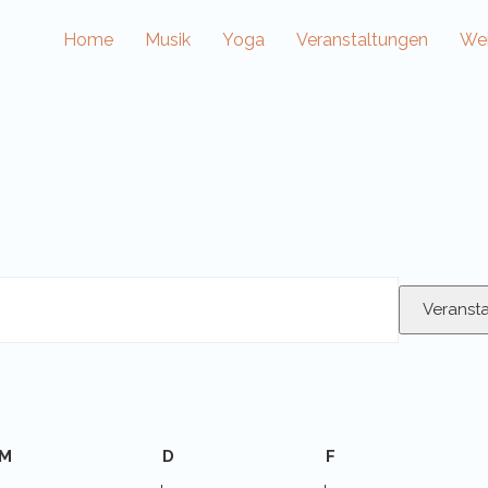
Home
Musik
Yoga
Veranstaltungen
Wei
Veranst
M
Mittwoch
D
Donnerstag
F
Freitag