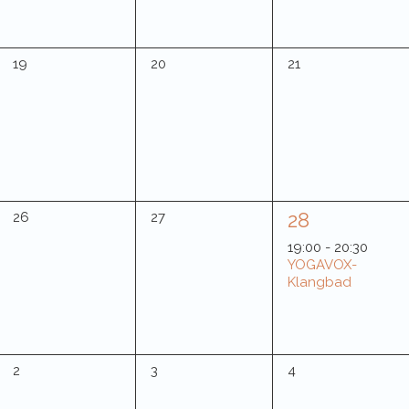
0
0
0
19
20
21
Veranstaltungen,
Veranstaltungen,
Veranstaltungen,
1
0
0
28
26
27
Veranstaltungen,
Veranstaltungen,
Veranstaltun
19:00
-
20:30
YOGAVOX-
Klangbad
0
0
0
2
3
4
Veranstaltungen,
Veranstaltungen,
Veranstaltungen,