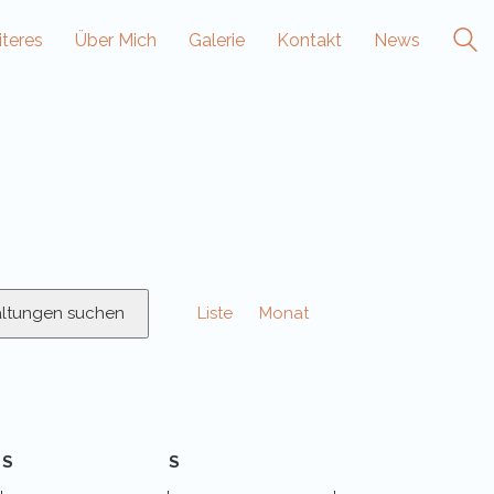
teres
Über Mich
Galerie
Kontakt
News
Veranstaltung
altungen suchen
Liste
Monat
Ansichten-
Navigation
S
Samstag
S
Sonntag