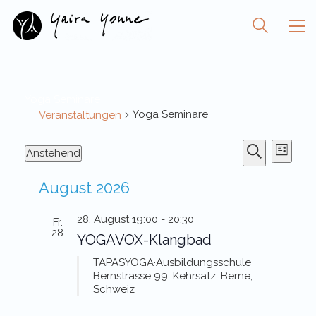
Yoga Seminare
Yoga Seminare
Veranstaltungen
Veranst
Vera
Veranstaltungen
Anstehend
Liste
Ansi
Suche
Datum
Suche
Navi
wählen.
und
August 2026
Ansichte
28. August 19:00
-
20:30
Fr.
Navigati
28
YOGAVOX-Klangbad
TAPASYOGA·Ausbildungsschule
Bernstrasse 99, Kehrsatz, Berne,
Schweiz