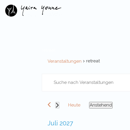
retreat
retreat
Veranstaltungen
Veranstaltungen
Veranstaltungen
Bitte
Suche
Schlüsselwort
eingeben.
und
Suche
Ansichten,
nach
Heute
Anstehend
Veranstaltungen
Navigation
Datum
Schlüsselwort.
wählen.
Juli 2027