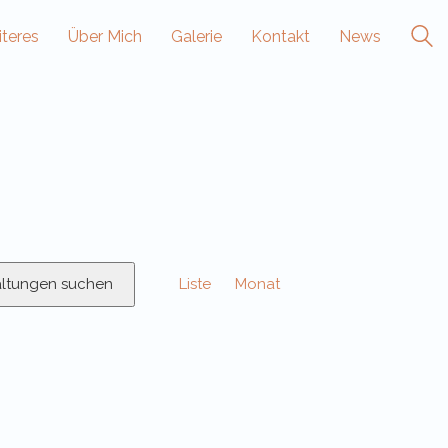
teres
Über Mich
Galerie
Kontakt
News
Veranstaltung
altungen suchen
Liste
Monat
Ansichten-
Navigation