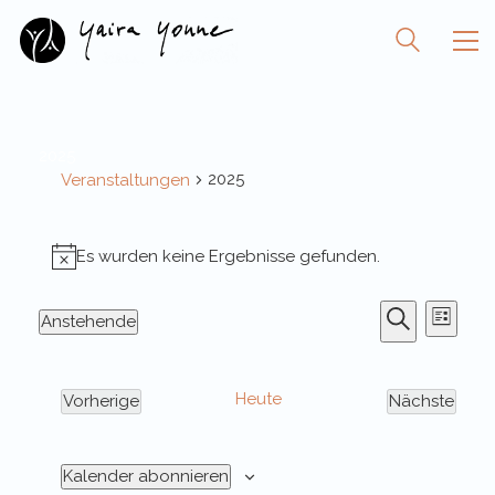
2025
2025
Veranstaltungen
Veranstaltungen
Es wurden keine Ergebnisse gefunden.
Hinweis
Veranst
Vera
Anstehende
Liste
Ansi
Suche
Datum
Suche
Navi
wählen.
und
Heute
Vorherige
Ansichte
Nächste
Veranstaltungen
Veransta
Navigati
Kalender abonnieren